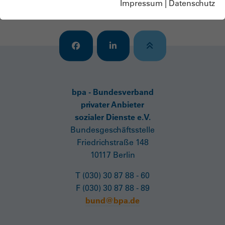
Impressum
|
Datenschutz
Passwort vergessen?
bpa - Bundesverband
privater Anbieter
sozialer Dienste e.V.
Bundesgeschäftsstelle
Friedrichstraße 148
10117 Berlin
T (030) 30 87 88 - 60
F (030) 30 87 88 - 89
bund@bpa.de