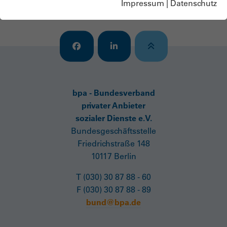
Impressum
|
Datenschutz
Passwort vergessen?
bpa - Bundesverband
privater Anbieter
sozialer Dienste e.V.
Bundesgeschäftsstelle
Friedrichstraße 148
10117 Berlin
T (030) 30 87 88 - 60
F (030) 30 87 88 - 89
bund@bpa.de