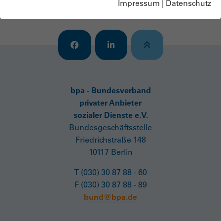
Impressum
|
Datenschutz
Passwort vergessen?
bpa - Bundesverband
privater Anbieter
sozialer Dienste e.V.
Bundesgeschäftsstelle
Friedrichstraße 148
10117 Berlin
T (030) 30 87 88 - 60
F (030) 30 87 88 - 89
bund@bpa.de