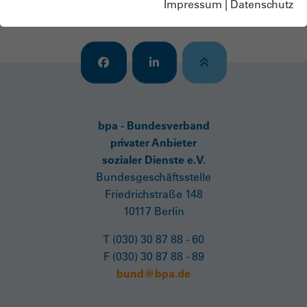
Impressum
|
Datenschutz
Passwort vergessen?
bpa - Bundesverband
privater Anbieter
sozialer Dienste e.V.
Bundesgeschäftsstelle
Friedrichstraße 148
10117 Berlin
T (030) 30 87 88 - 60
F (030) 30 87 88 - 89
bund@bpa.de