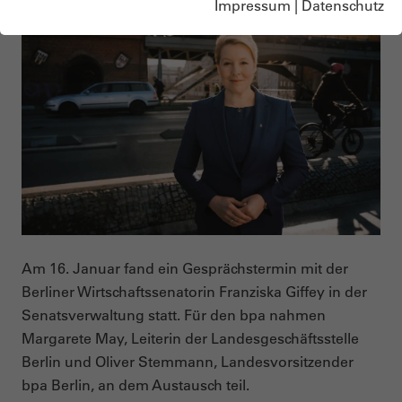
Impressum
|
Datenschutz
Am 16. Januar fand ein Gesprächstermin mit der
Berliner Wirtschaftssenatorin Franziska Giffey in der
Senatsverwaltung statt. Für den bpa nahmen
Margarete May, Leiterin der Landesgeschäftsstelle
Berlin und Oliver Stemmann, Landesvorsitzender
bpa Berlin, an dem Austausch teil.