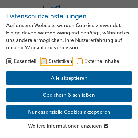
Datenschutzeinstellungen
Auf unserer Webseite werden Cookies verwendet.
Einige davon werden zwingend benötigt, während es
uns andere ermöglichen, Ihre Nutzererfahrung auf
unserer Webseite zu verbessern.
Austausch zur
Essenziell
Statistiken
Externe Inhalte
Pflegeversorgung und
wirtschaftlichen
Alle akzeptieren
Bedeutung der Pflege
Speichern & schließen
Gesprächstermin mit der Berliner
Nur essenzielle Cookies akzeptieren
Wirtschaftssenatorin Franziska Giffey
Weitere Informationen anzeigen
03.02.2026