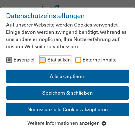
Datenschutzeinstellungen
Auf unserer Webseite werden Cookies verwendet.
Einige davon werden zwingend benötigt, während es
uns andere ermöglichen, Ihre Nutzererfahrung auf
unserer Webseite zu verbessern.
Fakten ignoriert,
Essenziell
Statistiken
Externe Inhalte
drohende
Versorgungskrise
Alle akzeptieren
ausgeblendet
Speichern & schließen
Aus dem neuen bpa-Magazin: Die größten
Nur essenzielle Cookies akzeptieren
Widersprüche in der aktuellen Pflegepolitik
Weitere Informationen anzeigen
30.10.2025