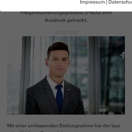
Impressum
|
Datenschu
bpa seine Kritik am Entwurf des
Pflegeneuordnungsgesetzes (PNOG) zum
Ausdruck gebracht.
10.06.2026
Mit einer umfassenden Stellungnahme hat der bpa