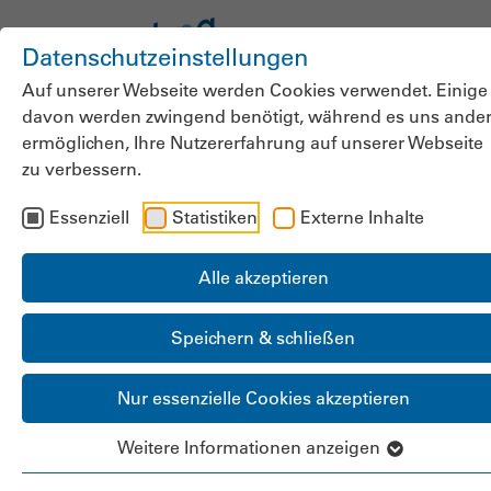
Datenschutzeinstellungen
Auf unserer Webseite werden Cookies verwendet. Einige
davon werden zwingend benötigt, während es uns ande
ermöglichen, Ihre Nutzererfahrung auf unserer Webseite
zu verbessern.
Gift für die
Essenziell
Statistiken
Externe Inhalte
Langzeitpflege: bpa
nimmt zum Entwurf
Alle akzeptieren
des
Speichern & schließen
Pflegeneuordnungsgesetz
Nur essenzielle Cookies akzeptieren
Stellung
Weitere Informationen anzeigen
Mit einer umfassenden Stellungnahme hat der