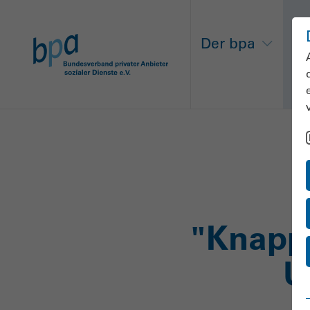
Der bpa
Ne
"Knapp
U