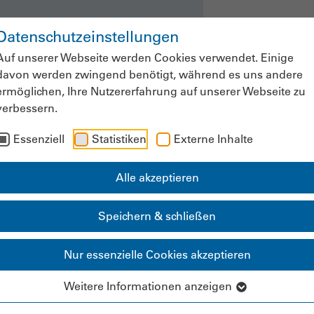
Datenschutzeinstellungen
ws & Fachinformationen
Veranstaltung
Auf unserer Webseite werden Cookies verwendet. Einige
davon werden zwingend benötigt, während es uns andere
ermöglichen, Ihre Nutzererfahrung auf unserer Webseite zu
verbessern.
Mitgliederbereich
Essenziell
Statistiken
Externe Inhalte
Alle akzeptieren
Speichern & schließen
e Ressourcen auf di
Nur essenzielle Cookies akzeptieren
nterstützungsbedar
Weitere Informationen anzeigen
konzentrieren."