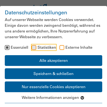
Datenschutzeinstellungen
Auf unserer Webseite werden Cookies verwendet.
Einige davon werden zwingend benötigt, während es
uns andere ermöglichen, Ihre Nutzererfahrung auf
unserer Webseite zu verbessern.
Pflegebranche in
Essenziell
Statistiken
Externe Inhalte
Sachsen-Anhalt setzt
auf Digitalisierung
Alle akzeptieren
Speichern & schließen
Fachveranstaltung in Magdeburg diskutiert
Lösungen gegen Fachkräftemangel und
Nur essenzielle Cookies akzeptieren
Bürokratie
Weitere Informationen anzeigen
25.06.2026