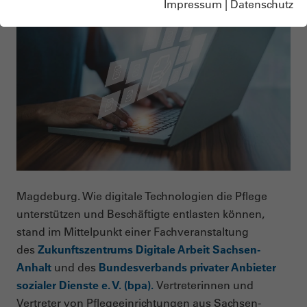
Impressum
|
Datenschutz
Magdeburg. Wie digitale Technologien die Pflege
unterstützen und Beschäftigte entlasten können,
stand im Mittelpunkt einer
Fachveranstaltung
des
Zukunftszentrums Digitale Arbeit Sachsen-
Anhalt
und des
Bundesverbands privater Anbieter
sozialer Dienste e. V. (bpa).
Vertreterinnen und
Vertreter von Pflegeeinrichtungen aus Sachsen-