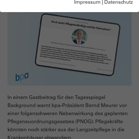
Impressum
|
Datenschutz
In einem Gastbeitrag für den Tagesspiegel
Background warnt bpa-Präsident Bernd Meurer vor
einer folgenschweren Nebenwirkung des geplanten
Pflegeneuordnungsgesetzes (PNOG): Pflegekräfte
könnten noch stärker aus der Langzeitpflege in die
Krankenhäuser abwandern.