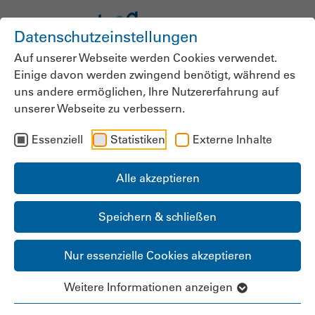
Datenschutzeinstellungen
Auf unserer Webseite werden Cookies verwendet.
Einige davon werden zwingend benötigt, während es
uns andere ermöglichen, Ihre Nutzererfahrung auf
unserer Webseite zu verbessern.
Wer pflegt morgen die
Essenziell
Statistiken
Externe Inhalte
älteren Menschen in
Deutschland?
Alle akzeptieren
Speichern & schließen
Meurer warnt in Tagesspiegel-Beitrag vor
folgenschwerer Nebenwirkung des geplanten
Nur essenzielle Cookies akzeptieren
PNOG: Pflegekräfte drohen noch stärker in
Krankenhäuser abzuwandern
Weitere Informationen anzeigen
23.06.2026