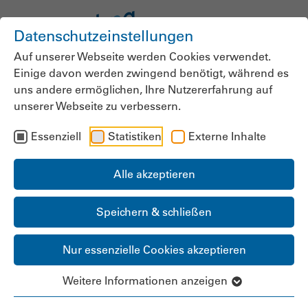
Datenschutzeinstellungen
Auf unserer Webseite werden Cookies verwendet.
Einige davon werden zwingend benötigt, während es
Positionen zur Zukunft
uns andere ermöglichen, Ihre Nutzererfahrung auf
unserer Webseite zu verbessern.
der Pflegeversicherung
Essenziell
Statistiken
Externe Inhalte
Alle akzeptieren
Stationäre Pflegeeinrichtungen reduzieren ihre
Kapazitäten und es häufen sich die Fälle von
Speichern & schließen
Insolvenzen. Ambulante Dienste streichen Touren
zusammen oder geben ganz auf, weil Kosten steigen
Nur essenzielle Cookies akzeptieren
und zu wenig Pflegekräfte vorhanden sind.
Aus dem
Personalmangel ist ein Angebotsmangel geworden.
Weitere Informationen anzeigen
Darunter leiden vor allem Pflegebedürftige und