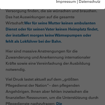
Impressum
|
Datenschutz
deren Angehörige, die längst nicht mehr überall die
Versorgung finden, die sie wünschen und brauchen.
Das hat Auswirkungen auf die gesamte
Wirtschaft:
Wer für seine Mutter keinen ambulanten
Dienst oder für seinen Vater keinen Heimplatz findet,
der installiert morgen keine Wärmepumpen oder
fehlt als Lokführer bei der Bahn.
Hier sind massive Anstrengungen für die
Zuwanderung und Anerkennung internationaler
Kräfte sowie eine Vereinfachung der Ausbildung
notwendig.
Viel Druck lastet aktuell auf dem „größten
Pflegedienst der Nation“– den pflegenden
Angehörigen. Ihnen aber fehlen inzwischen die
finanziellen Ressourcen, um die Unterstützung durch
Pflegedienste nachzufragen:
Die