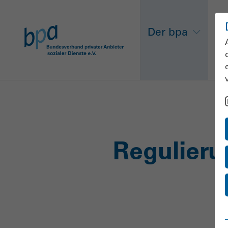
Der bpa
Ne
Regulierun