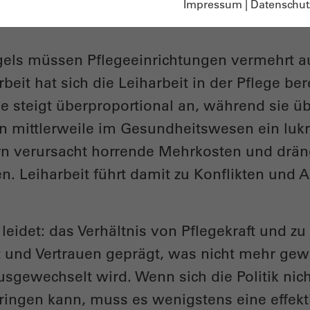
Impressum
|
Datenschut
ls müssen Pflegeeinrichtungen vermehrt auf 
eit hat sich die Leiharbeit in der Pflege berei
e steigt überproportional an, während sie üb
 mittlerweile im Gesundheitswesen ein lukra
rn verursacht horrende Mehrkosten und drä
en. Leiharbeit führt damit zu Konflikten und
leidet: das Verhältnis von Pflegekraft und zu
 und Vertrauen geprägt, was nicht mehr gew
sgewechselt wird. Wenn sich die Politik nic
chringen kann, muss es wenigstens eine eff