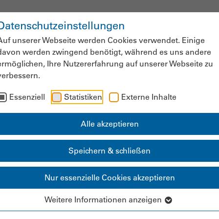
Datenschutzeinstellungen
ws & Fachinformationen
Veranstaltung
Auf unserer Webseite werden Cookies verwendet. Einige
davon werden zwingend benötigt, während es uns andere
ermöglichen, Ihre Nutzererfahrung auf unserer Webseite zu
verbessern.
Mitgliederbereich
Essenziell
Statistiken
Externe Inhalte
Alle akzeptieren
g der Leiharbeit in
Speichern & schließen
Nur essenzielle Cookies akzeptieren
Weitere Informationen anzeigen