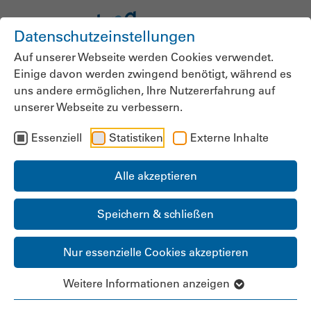
Datenschutzeinstellungen
Auf unserer Webseite werden Cookies verwendet.
Einige davon werden zwingend benötigt, während es
News der
uns andere ermöglichen, Ihre Nutzererfahrung auf
unserer Webseite zu verbessern.
bpa.Landesgruppe
Essenziell
Statistiken
Externe Inhalte
Baden-Württemberg
Alle akzeptieren
Speichern & schließen
Nicole Schliz als
Nur essenzielle Cookies akzeptieren
Vorsitzende bestätigt
Weitere Informationen anzeigen