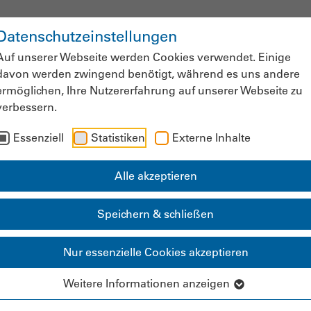
Datenschutzeinstellungen
ws & Fachinformationen
Veranstaltung
Auf unserer Webseite werden Cookies verwendet. Einige
davon werden zwingend benötigt, während es uns andere
ermöglichen, Ihre Nutzererfahrung auf unserer Webseite zu
verbessern.
Mitgliederbereich
Essenziell
Statistiken
Externe Inhalte
Alle akzeptieren
pa.Landesgruppe Ni
Speichern & schließen
Nur essenzielle Cookies akzeptieren
Weitere Informationen anzeigen