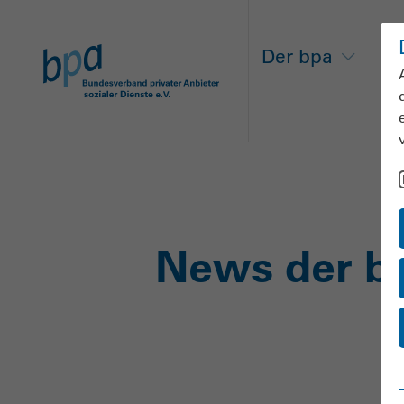
Der bpa
Ne
News der b