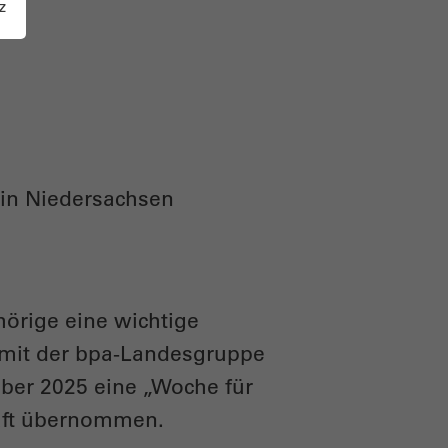
z
 in Niedersachsen
hörige eine wichtige
 mit der bpa-Landesgruppe
ober 2025 eine „Woche für
haft übernommen.