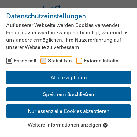
Datenschutzeinstellungen
Auf unserer Webseite werden Cookies verwendet.
Einige davon werden zwingend benötigt, während es
uns andere ermöglichen, Ihre Nutzererfahrung auf
unserer Webseite zu verbessern.
Pflegeheime brauchen
Essenziell
Statistiken
Externe Inhalte
Freiräume
Alle akzeptieren
Kürzere Verweildauern erfordern nachhaltiges
Speichern & schließen
Handeln
13.05.2026
Nur essenzielle Cookies akzeptieren
Weitere Informationen anzeigen