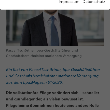
Impressum
|
Datenschutz
Pascal Tschörtner, bpa-Geschäftsführer und
Geschäftsbereichsleiter stationäre Versorgung
Ein Text von Pascal Tschörtner, bpa-Geschäftsführer
und Geschäftsbereichsleiter stationäre Versorgung
aus dem bpa.Magazin 01/2026:
Die vollstationäre Pflege verändert sich – schneller
und grundlegender, als vielen bewusst ist.
Pflegeheime übernehmen heute eine andere Rolle