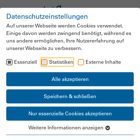
Datenschutzeinstellungen
Auf unserer Webseite werden Cookies verwendet.
Einige davon werden zwingend benötigt, während es
uns andere ermöglichen, Ihre Nutzererfahrung auf
unserer Webseite zu verbessern.
Schulbegleitungen für
Essenziell
Statistiken
Externe Inhalte
Kinder und
Jugendliche:
Alle akzeptieren
Hansestadt schuldet
Speichern & schließen
Trägern
Nur essenzielle Cookies akzeptieren
Millionensumme
Weitere Informationen anzeigen
bpa sieht hunderte Schulbegleitungen in