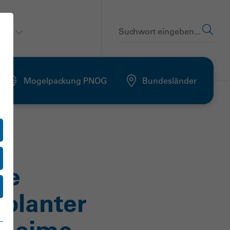
en
Suchwort eingeben...
Mogelpackung PNOG
Bundesländer
ie
eplanter
eheime