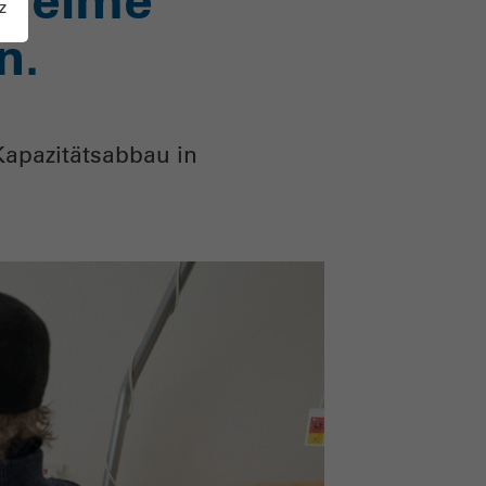
z
n.
Kapazitätsabbau in