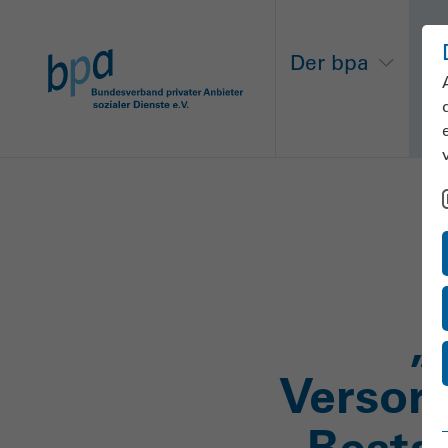
Der bpa
Ne
„
Versorg
Besta