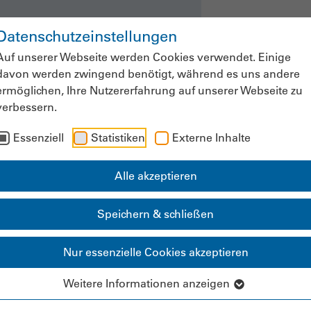
Datenschutzeinstellungen
ws & Fachinformationen
Veranstaltung
Auf unserer Webseite werden Cookies verwendet. Einige
davon werden zwingend benötigt, während es uns andere
ermöglichen, Ihre Nutzererfahrung auf unserer Webseite zu
verbessern.
Mitgliederbereich
Essenziell
Statistiken
Externe Inhalte
Alle akzeptieren
Speichern & schließen
Tägliche Gefahr für d
Nur essenzielle Cookies akzeptieren
ungssicherheit“: G
Weitere Informationen anzeigen
ndsschutz für Pfleg