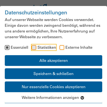
Datenschutzeinstellungen
Auf unserer Webseite werden Cookies verwendet.
Einige davon werden zwingend benötigt, während es
News der
uns andere ermöglichen, Ihre Nutzererfahrung auf
unserer Webseite zu verbessern.
bpa.Landesgruppe Bayern
Essenziell
Statistiken
Externe Inhalte
Alle akzeptieren
Speichern & schließen
Masterplan Prävention
Bayern
Nur essenzielle Cookies akzeptieren
Weitere Informationen anzeigen
Pflege prominent vertreten