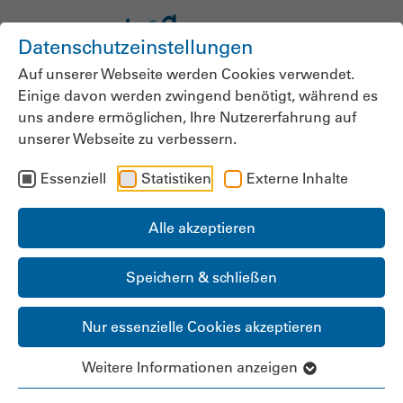
Datenschutzeinstellungen
Auf unserer Webseite werden Cookies verwendet.
Einige davon werden zwingend benötigt, während es
News der
uns andere ermöglichen, Ihre Nutzererfahrung auf
unserer Webseite zu verbessern.
bpa.Landesgruppe
Essenziell
Statistiken
Externe Inhalte
Bremen-Bremerhaven
Alle akzeptieren
Speichern & schließen
Pflegedienst Wintjen
Nur essenzielle Cookies akzeptieren
feiert 20-jähriges
Weitere Informationen anzeigen
Jubiläum