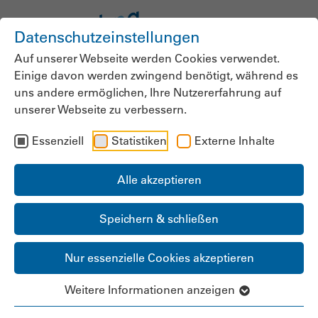
Datenschutzeinstellungen
Auf unserer Webseite werden Cookies verwendet.
Einige davon werden zwingend benötigt, während es
News der
uns andere ermöglichen, Ihre Nutzererfahrung auf
unserer Webseite zu verbessern.
bpa.Landesgruppe
Essenziell
Statistiken
Externe Inhalte
Rheinland-Pfalz
Alle akzeptieren
Speichern & schließen
Bei Pflegereform ist
Nur essenzielle Cookies akzeptieren
auch Rheinland-Pfalz
Weitere Informationen anzeigen
in der Pflicht: „Die