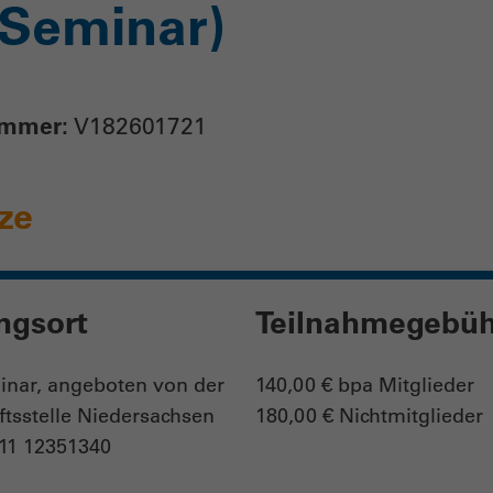
-Seminar)
ummer:
V182601721
tze
ngsort
Teilnahmegebüh
nar, angeboten von der
140,00 € bpa Mitglieder
tsstelle Niedersachsen
180,00 € Nichtmitglieder
511 12351340