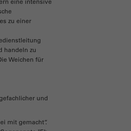
ern eine intensive
sche
es zu einer
edienstleitung
d handeln zu
Die Weichen für
egefachlicher und
ei mit gemacht“.