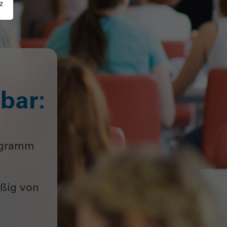
z
bar:
rogramm
äßig von