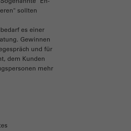
n. Sogenannte "Eh-
eren" sollten
bedarf es einer
eratung. Gewinnen
gegespräch und für
eht, dem Kunden
ezugspersonen mehr
tes