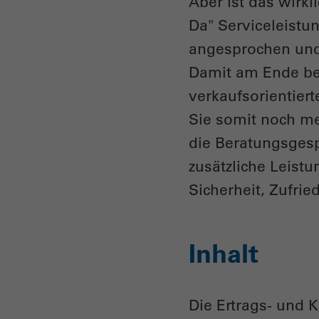
Aber ist das wirkl
Da" Serviceleistun
angesprochen und 
Damit am Ende bei
verkaufsorientier
Sie somit noch me
die Beratungsges
zusätzliche Leist
Sicherheit, Zufrie
Inhalt
Die Ertrags- und 