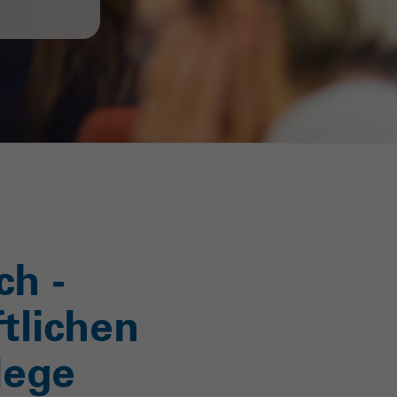
ch -
tlichen
lege