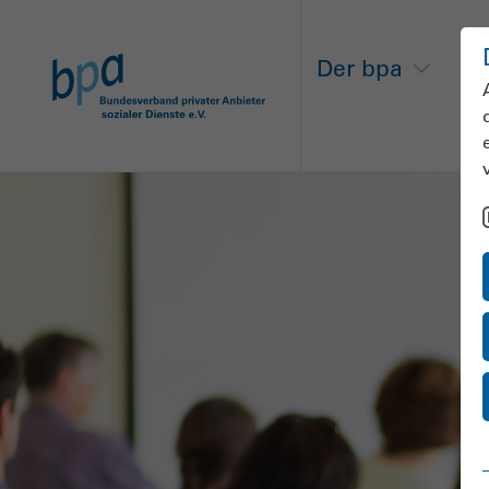
Der bpa
Ne