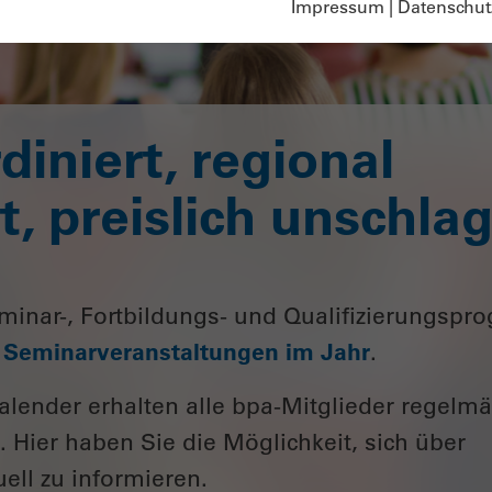
Impressum
|
Datenschut
diniert, regional
, preislich unschlag
minar-, Fortbildungs- und Qualifizierungsp
0 Seminarveranstaltungen im Jahr
.
lender erhalten alle bpa-Mitglieder regelm
. Hier haben Sie die Möglichkeit, sich über
ll zu informieren.