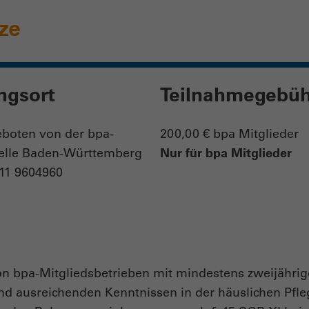
tze
ngsort
Teilnahmegebüh
boten von der bpa-
200,00 € bpa Mitglieder
Nur für bpa Mitglieder
telle Baden-Württemberg
711 9604960
n
on bpa-Mitgliedsbetrieben mit mindestens zweijährig
d ausreichenden Kenntnissen in der häuslichen Pfleg