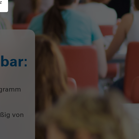
z
bar:
rogramm
äßig von