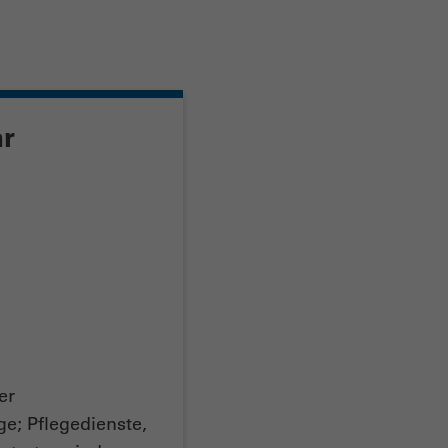
r
er
e; Pflegedienste,