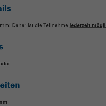
ils
amm: Daher ist die Teilnehme
jederzeit mögli
s
ieder
eiten
amm