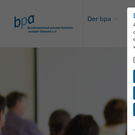
Der bpa
Ne