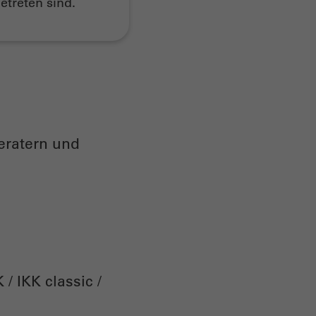
treten sind.
eratern und
 IKK classic /