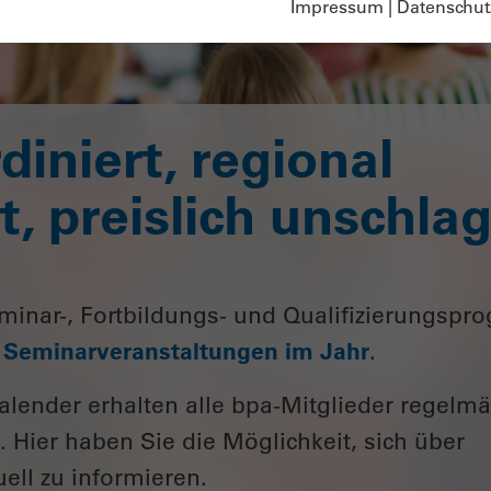
Impressum
|
Datenschut
diniert, regional
, preislich unschlag
minar-, Fortbildungs- und Qualifizierungsp
0 Seminarveranstaltungen im Jahr
.
lender erhalten alle bpa-Mitglieder regelm
. Hier haben Sie die Möglichkeit, sich über
ll zu informieren.