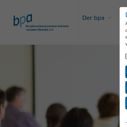
Der bpa
Ne