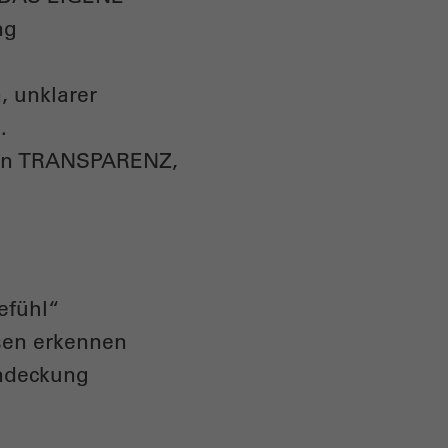
ng
, unklarer
.
s von TRANSPARENZ,
efühl“
sen erkennen
endeckung