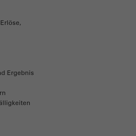
 Erlöse,
nd Ergebnis
rn
ligkeiten