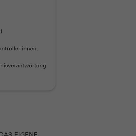
d
ntroller:innen,
bnisverantwortung
R DAS EIGENE