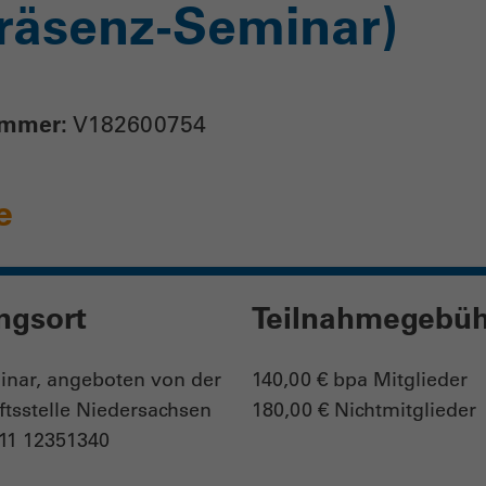
räsenz-Seminar)
ummer:
V182600754
e
ngsort
Teilnahmegebüh
nar, angeboten von der
140,00 € bpa Mitglieder
tsstelle Niedersachsen
180,00 € Nichtmitglieder
511 12351340