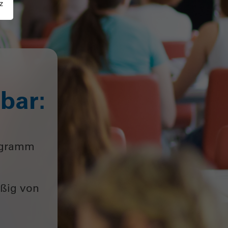
z
bar:
rogramm
äßig von