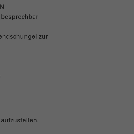
EN
m besprechbar
lendschungel zur
n
aufzustellen.