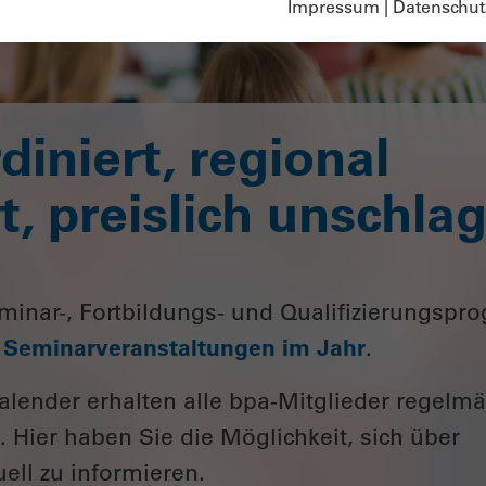
Impressum
|
Datenschut
diniert, regional
, preislich unschlag
minar-, Fortbildungs- und Qualifizierungsp
0 Seminarveranstaltungen im Jahr
.
lender erhalten alle bpa-Mitglieder regelm
. Hier haben Sie die Möglichkeit, sich über
ll zu informieren.