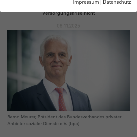
Impressum
|
Datenschutz
Entbürokratisierung in der Pflege“ löst
Versorgungskrise nicht
06.11.2025
Bernd Meurer, Präsident des Bundesverbandes privater
Anbieter sozialer Dienste e.V. (bpa)