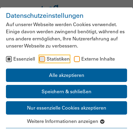
Datenschutzeinstellungen
Auf unserer Webseite werden Cookies verwendet.
Einige davon werden zwingend benötigt, während es
uns andere ermöglichen, Ihre Nutzererfahrung auf
unserer Webseite zu verbessern.
Meurer zu BEEP:
Essenziell
Statistiken
Externe Inhalte
„Dieses Gesetz schafft
keinen einzigen
Alle akzeptieren
Heimplatz und keine
Speichern & schließen
ambulanten
Nur essenzielle Cookies akzeptieren
Kapazitäten.“
Weitere Informationen anzeigen
„Gesetz zur Befugniserweiterung und