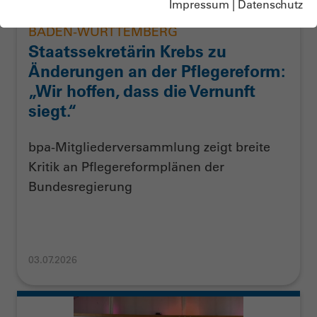
Impressum
|
Datenschutz
BADEN-WÜRTTEMBERG
Staatssekretärin Krebs zu
Änderungen an der Pflegereform:
„Wir hoffen, dass die Vernunft
siegt.“
bpa-Mitgliederversammlung zeigt breite
Kritik an Pflegereformplänen der
Bundesregierung
03.07.2026