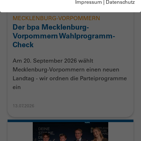
Impressum
|
Datenschutz
MECKLENBURG-VORPOMMERN
Der bpa Mecklenburg-
Vorpommern Wahlprogramm-
Check
Am 20. September 2026 wählt
Mecklenburg-Vorpommern einen neuen
Landtag - wir ordnen die Parteiprogramme
ein
13.07.2026