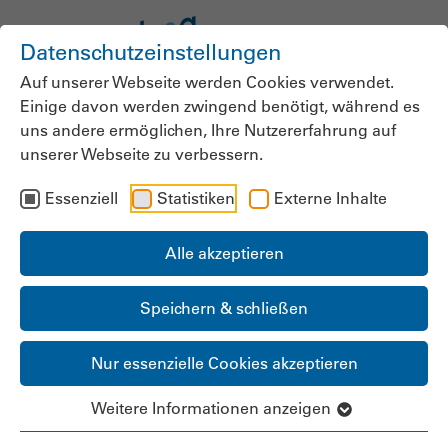
Datenschutzeinstellungen
Auf unserer Webseite werden Cookies verwendet.
Einige davon werden zwingend benötigt, während es
Aktuelle Meldungen
uns andere ermöglichen, Ihre Nutzererfahrung auf
unserer Webseite zu verbessern.
Essenziell
Statistiken
Externe Inhalte
Alle akzeptieren
Speichern & schließen
Nur essenzielle Cookies akzeptieren
BUNDESPOLITIK
Frühlingsempfang 2026: bpa
Weitere Informationen anzeigen
fordert weniger Bürokratie und